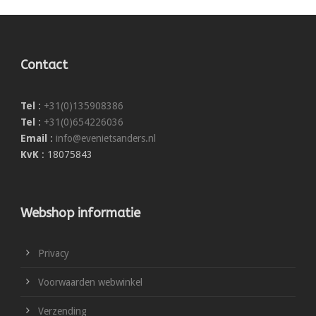
Contact
Tel
:
+31(0)135908386
Tel
:
+31(0)654226036
Email
:
info@evenietsanders.nl
KvK
: 18075843
Webshop informatie
Privacy
Voorwaarden webwinkel
Verzending